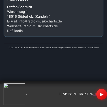
Stefan Schmidt
Wiesenweg 1
18516 Süderholz (Kandelin)
E-Mail:
info@radio-musik-charts.de
Webseite:
radio-musik-charts.de
Daf‑Radio
© 2024 – 2026 radio-musik-charts.de · Weitere Sendungen wie die Wunschbox auf
daf-radio.de
▶
•
•
Linda Feller - Mein Herz schlägt au