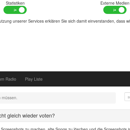
Statistiken
Externe Medien
tzung unserer Services erklären Sie sich damit einverstanden, dass w
um Radio
Play Liste
n müssen.
ht gleich wieder voten?
, Screenshots zu machen, alte Songs zu löschen und die Screenshots i