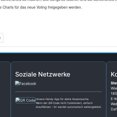
ie Charts für das neue Voting freigegeben werden.
n
Soziale Netzwerke
K
Ste
Wie
185
E-M
Unsere Handy App für deine Hosentasche.
Wenn der QR‑Code nicht funktioniert, einfach
Web
draufklicken – ihr werdet automatisch weitergeleitet.
Daf