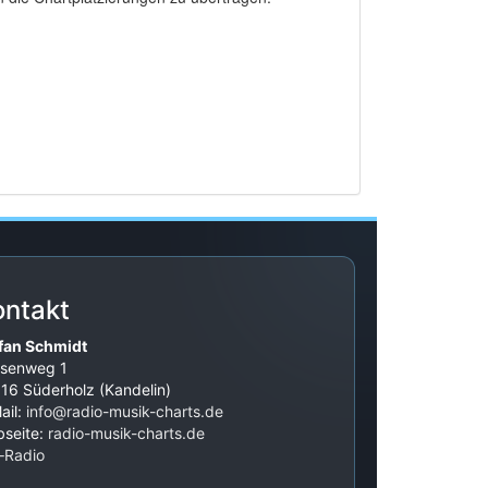
ontakt
fan Schmidt
senweg 1
16 Süderholz (Kandelin)
ail:
info@radio-musik-charts.de
seite:
radio-musik-charts.de
‑Radio