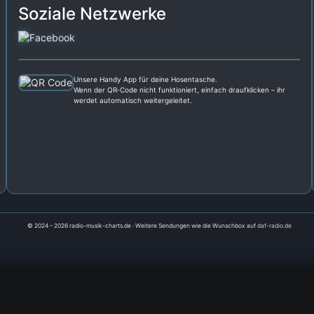
Soziale Netzwerke
Unsere Handy App für deine Hosentasche.
Wenn der QR‑Code nicht funktioniert, einfach draufklicken – ihr
werdet automatisch weitergeleitet.
© 2024 – 2026 radio-musik-charts.de · Weitere Sendungen wie die Wunschbox auf
daf-radio.de