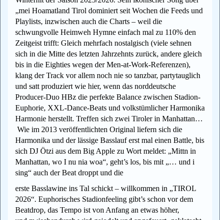
„mei Hoamatland Tirol dominiert seit Wochen die Feeds und
Playlists, inzwischen auch die Charts – weil die
schwungvolle Heimweh Hymne einfach mal zu 110% den
Zeitgeist trifft: Gleich mehrfach nostalgisch (viele sehnen
sich in die Mitte des letzten Jahrzehnts zurück, andere gleich
bis in die Eighties wegen der Men-at-Work-Referenzen),
klang der Track vor allem noch nie so tanzbar, partytauglich
und satt produziert wie hier, wenn das norddeutsche
Producer-Duo HBz die perfekte Balance zwischen Stadion-
Euphorie, XXL-Dance-Beats und volkstümlicher Harmonika
Harmonie herstellt. Treffen sich zwei Tiroler in Manhattan…
Wie im 2013 veröffentlichten Original liefern sich die
Harmonika und der lässige Basslauf erst mal einen Battle, bis
sich DJ Ötzi aus dem Big Apple zu Wort meldet: „Mittn in
Manhattan, wo I nu nia woa“, geht’s los, bis mit „… und i
sing“ auch der Beat droppt und die
erste Basslawine ins Tal schickt – willkommen in „TIROL
2026“. Euphorisches Stadionfeeling gibt’s schon vor dem
Beatdrop, das Tempo ist von Anfang an etwas höher,