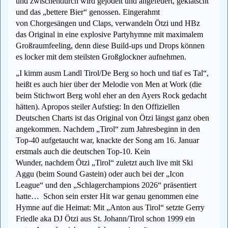
und zwischendurch wird gejodelt und angefeuert, geklatscht
und das „bettere Bier“ genossen. Eingerahmt
von Chorgesängen und Claps, verwandeln Ötzi und HBz
das Original in eine explosive Partyhymne mit maximalem
Großraumfeeling, denn diese Build-ups und Drops können
es locker mit dem steilsten Großglockner aufnehmen.
„I kimm ausm Landl Tirol/De Berg so hoch und tiaf es Tal“,
heißt es auch hier über der Melodie von Men at Work (die
beim Stichwort Berg wohl eher an den Ayers Rock gedacht
hätten). Apropos steiler Aufstieg: In den Offiziellen
Deutschen Charts ist das Original von Ötzi längst ganz oben
angekommen. Nachdem „Tirol“ zum Jahresbeginn in den
Top-40 aufgetaucht war, knackte der Song am 16. Januar
erstmals auch die deutschen Top-10. Kein
Wunder, nachdem Ötzi „Tirol“ zuletzt auch live mit Ski
Aggu (beim Sound Gastein) oder auch bei der „Icon
League“ und den „Schlagerchampions 2026“ präsentiert
hatte… Schon sein erster Hit war genau genommen eine
Hymne auf die Heimat: Mit „Anton aus Tirol“ setzte Gerry
Friedle aka DJ Ötzi aus St. Johann/Tirol schon 1999 ein