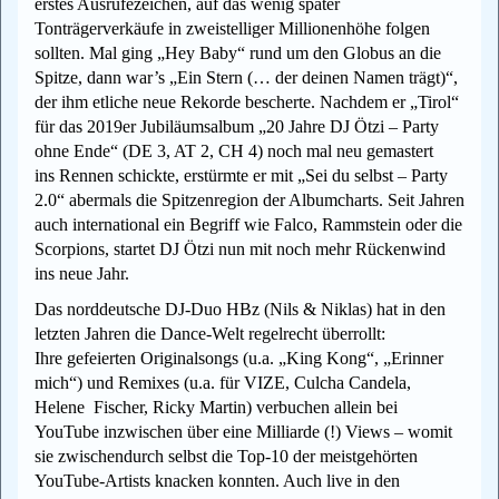
erstes Ausrufezeichen, auf das wenig später
Tonträgerverkäufe in zweistelliger Millionenhöhe folgen
sollten. Mal ging „Hey Baby“ rund um den Globus an die
Spitze, dann war’s „Ein Stern (… der deinen Namen trägt)“,
der ihm etliche neue Rekorde bescherte. Nachdem er „Tirol“
für das 2019er Jubiläumsalbum „20 Jahre DJ Ötzi – Party
ohne Ende“ (DE 3, AT 2, CH 4) noch mal neu gemastert
ins Rennen schickte, erstürmte er mit „Sei du selbst – Party
2.0“ abermals die Spitzenregion der Albumcharts. Seit Jahren
auch international ein Begriff wie Falco, Rammstein oder die
Scorpions, startet DJ Ötzi nun mit noch mehr Rückenwind
ins neue Jahr.
Das norddeutsche DJ-Duo HBz (Nils & Niklas) hat in den
letzten Jahren die Dance-Welt regelrecht überrollt:
Ihre gefeierten Originalsongs (u.a. „King Kong“, „Erinner
mich“) und Remixes (u.a. für VIZE, Culcha Candela,
Helene Fischer, Ricky Martin) verbuchen allein bei
YouTube inzwischen über eine Milliarde (!) Views – womit
sie zwischendurch selbst die Top-10 der meistgehörten
YouTube-Artists knacken konnten. Auch live in den