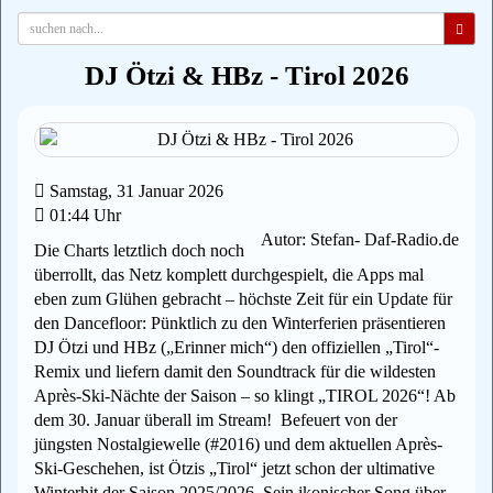
DJ Ötzi & HBz - Tirol 2026
Samstag, 31 Januar 2026
01:44 Uhr
Autor: Stefan- Daf-Radio.de
Die Charts letztlich doch noch
überrollt, das Netz komplett durchgespielt, die Apps mal
eben zum Glühen gebracht – höchste Zeit für ein Update für
den Dancefloor: Pünktlich zu den Winterferien präsentieren
DJ Ötzi und HBz („Erinner mich“) den offiziellen „Tirol“-
Remix und liefern damit den Soundtrack für die wildesten
Après-Ski-Nächte der Saison – so klingt „TIROL 2026“! Ab
dem 30. Januar überall im Stream! Befeuert von der
jüngsten Nostalgiewelle (#2016) und dem aktuellen Après-
Ski-Geschehen, ist Ötzis „Tirol“ jetzt schon der ultimative
Winterhit der Saison 2025/2026. Sein ikonischer Song über