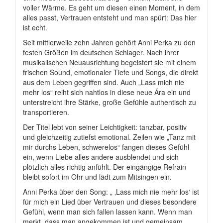
voller Wärme. Es geht um diesen einen Moment, in dem
alles passt, Vertrauen entsteht und man spürt: Das hier
ist echt.
Seit mittlerweile zehn Jahren gehört Anni Perka zu den
festen Größen im deutschen Schlager. Nach ihrer
musikalischen Neuausrichtung begeistert sie mit einem
frischen Sound, emotionaler Tiefe und Songs, die direkt
aus dem Leben gegriffen sind. Auch „Lass mich nie
mehr los“ reiht sich nahtlos in diese neue Ära ein und
unterstreicht ihre Stärke, große Gefühle authentisch zu
transportieren.
Der Titel lebt von seiner Leichtigkeit: tanzbar, positiv
und gleichzeitig zutiefst emotional. Zeilen wie „Tanz mit
mir durchs Leben, schwerelos“ fangen dieses Gefühl
ein, wenn Liebe alles andere ausblendet und sich
plötzlich alles richtig anfühlt. Der eingängige Refrain
bleibt sofort im Ohr und lädt zum Mitsingen ein.
Anni Perka über den Song: „ ‚Lass mich nie mehr los‘ ist
für mich ein Lied über Vertrauen und dieses besondere
Gefühl, wenn man sich fallen lassen kann. Wenn man
merkt, dass man angekommen ist und gemeinsam