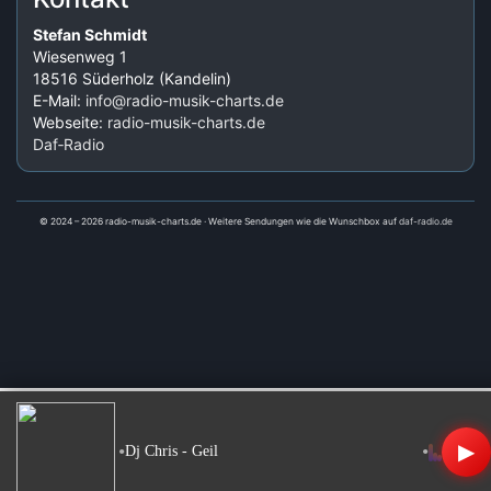
Stefan Schmidt
Wiesenweg 1
18516 Süderholz (Kandelin)
E-Mail:
info@radio-musik-charts.de
Webseite:
radio-musik-charts.de
Daf‑Radio
© 2024 – 2026 radio-musik-charts.de · Weitere Sendungen wie die Wunschbox auf
daf-radio.de
▶
•
•
Dj Chris - Geil