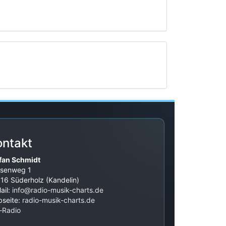
ontakt
fan Schmidt
senweg 1
16 Süderholz (Kandelin)
ail:
info@radio-musik-charts.de
seite:
radio-musik-charts.de
‑Radio