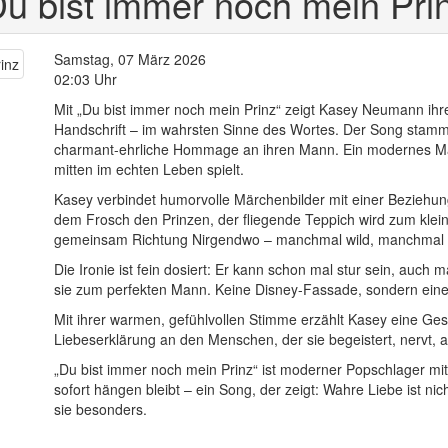
 bist immer noch mein Pri
Samstag, 07 März 2026
02:03 Uhr
Mit „Du bist immer noch mein Prinz“ zeigt Kasey Neumann ihr
Handschrift – im wahrsten Sinne des Wortes. Der Song stammt 
charmant-ehrliche Hommage an ihren Mann. Ein modernes Mär
mitten im echten Leben spielt.
Kasey verbindet humorvolle Märchenbilder mit einer Beziehung,
dem Frosch den Prinzen, der fliegende Teppich wird zum klei
gemeinsam Richtung Nirgendwo – manchmal wild, manchmal 
Die Ironie ist fein dosiert: Er kann schon mal stur sein, auch
sie zum perfekten Mann. Keine Disney-Fassade, sondern eine L
Mit ihrer warmen, gefühlvollen Stimme erzählt Kasey eine Gesch
Liebeserklärung an den Menschen, der sie begeistert, nervt, a
„Du bist immer noch mein Prinz“ ist moderner Popschlager mit
sofort hängen bleibt – ein Song, der zeigt: Wahre Liebe ist ni
sie besonders.