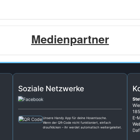
Medienpartner
Soziale Netzwerke
K
Ste
Wie
185
E-M
Unsere Handy App für deine Hosentasche.
Wenn der QR‑Code nicht funktioniert, einfach
Web
draufklicken – ihr werdet automatisch weitergeleitet.
Daf