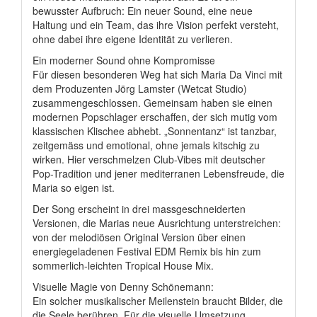
bewusster Aufbruch: Ein neuer Sound, eine neue
Haltung und ein Team, das ihre Vision perfekt versteht,
ohne dabei ihre eigene Identität zu verlieren.
Ein moderner Sound ohne Kompromisse
Für diesen besonderen Weg hat sich Maria Da Vinci mit
dem Produzenten Jörg Lamster (Wetcat Studio)
zusammengeschlossen. Gemeinsam haben sie einen
modernen Popschlager erschaffen, der sich mutig vom
klassischen Klischee abhebt. „Sonnentanz“ ist tanzbar,
zeitgemäss und emotional, ohne jemals kitschig zu
wirken. Hier verschmelzen Club-Vibes mit deutscher
Pop-Tradition und jener mediterranen Lebensfreude, die
Maria so eigen ist.
Der Song erscheint in drei massgeschneiderten
Versionen, die Marias neue Ausrichtung unterstreichen:
von der melodiösen Original Version über einen
energiegeladenen Festival EDM Remix bis hin zum
sommerlich-leichten Tropical House Mix.
Visuelle Magie von Denny Schönemann:
Ein solcher musikalischer Meilenstein braucht Bilder, die
die Seele berühren. Für die visuelle Umsetzung