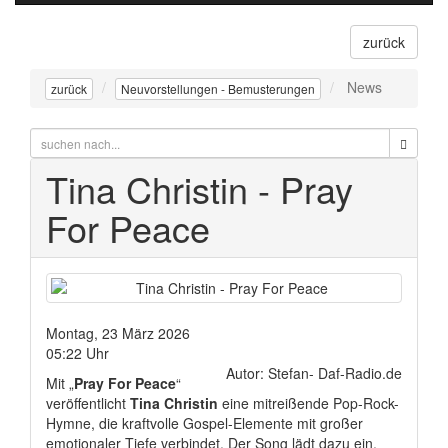
navigati
zurück
News
zurück
Neuvorstellungen - Bemusterungen
Tina Christin - Pray
For Peace
Montag, 23 März 2026
05:22 Uhr
Autor: Stefan- Daf-Radio.de
Mit „
Pray For Peace
“
veröffentlicht
Tina Christin
eine mitreißende Pop-Rock-
Hymne, die kraftvolle Gospel-Elemente mit großer
emotionaler Tiefe verbindet. Der Song lädt dazu ein,