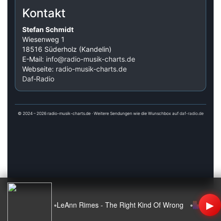
Kontakt
Stefan Schmidt
Wiesenweg 1
18516 Süderholz (Kandelin)
E-Mail:
info@radio-musik-charts.de
Webseite:
radio-musik-charts.de
Daf‑Radio
© 2024 – 2026 radio-musik-charts.de · Weitere Sendungen wie die Wunschbox auf
daf-radio.de
▶
•
•
LeAnn Rimes - The Right Kind Of Wrong