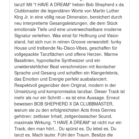
tanzt! Mit "I HAVE A DREAM" heben Bob Shepherd x da
Clubbmaster die legendären Worte von Martin Luther
King Jr. in eine völlig neue Dimension, bereichert durch
neu interpretierte Gesangsleistungen, die dem Stück
emotionale Tiefe und eine unverwechselbare moderne
Signatur verleihen. Was einst für Hoffnung und Vision
stand, hat sich nun in reinen Groove verwandelt: funky
House und treibende Nu-Disco-Vibes, geschaffen für
vollgepackte Tanzflächen und offene Herzen. Warme
Basslinien, hypnotische Synthesizer und ein
unwiderstehlicher Beat verschmelzen mit ikonischer
Sprache und Gesang und schaffen ein Klangerlebnis,
das Emotion und Energie perfekt ausbalanciert.
Respektvoll gegenüber dem Original, modern in der
Umsetzung und kompromisslos tanzbar. Dieser Track ist
mehr als nur ein Schnitt – es ist eine Aussage. Erneut
beweisen BOB SHEPHERD X DA CLUBBMASTER,
warum sie zu den erfolgreichsten Acts ihres Genres
gehören: zeitloser Inhalt, zeitgenössischer Sound,
maximale Wirkung. "I HAVE A DREAM" ist nicht nur ein
Track, den man hört... Du spürst es. Du lebst es. Du
tanzt es. Mach lauter. Fühl den Traum. Besitze die