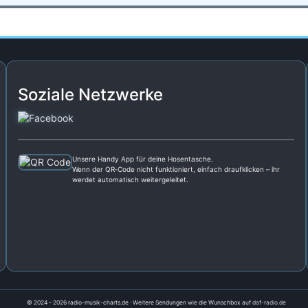
Soziale Netzwerke
Unsere Handy App für deine Hosentasche.
Wenn der QR‑Code nicht funktioniert, einfach draufklicken – ihr
werdet automatisch weitergeleitet.
© 2024 – 2026 radio-musik-charts.de · Weitere Sendungen wie die Wunschbox auf
daf-radio.de