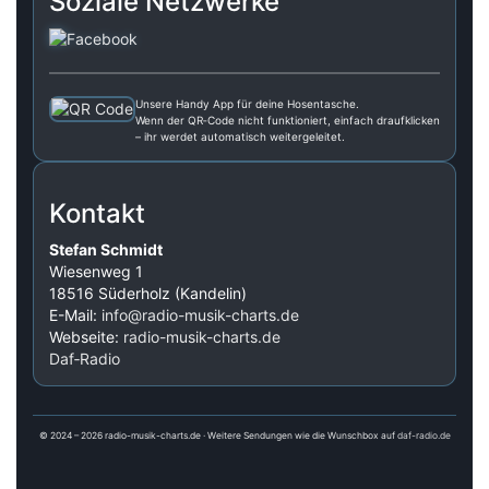
Soziale Netzwerke
Unsere Handy App für deine Hosentasche.
Wenn der QR‑Code nicht funktioniert, einfach draufklicken
– ihr werdet automatisch weitergeleitet.
Kontakt
Stefan Schmidt
Wiesenweg 1
18516 Süderholz (Kandelin)
E-Mail:
info@radio-musik-charts.de
Webseite:
radio-musik-charts.de
Daf‑Radio
© 2024 – 2026 radio-musik-charts.de · Weitere Sendungen wie die Wunschbox auf
daf-radio.de