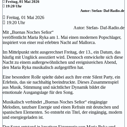
Freitag, 01 Mai 2026
19:20 Uhr
Autor: Stefan- Daf-Radio.de
Freitag, 01 Mai 2026
19:20 Uhr
Autor: Stefan- Daf-Radio.de
Mit „Buenas Noches Señor“
veröffentlicht Maria Ryka am 1. Mai einen modernen Popschlager,
inspiriert von einer real erlebten Nacht auf Mallorca.
Im Mittelpunkt steht ausgerechnet Freitag, der 13., ein Datum, das
häufig mit Unglück assoziiert wird. Dennoch entwickelte sich diese
Nacht zu einem außergewöhnlichen und ereignisreichen Abend,
den Maria Ryka musikalisch aufgegriffen hat.
Eine besondere Rolle spielte dabei auch ihre erste Silent Party, ein
Erlebnis, das sie nachhaltig beeindruckte. Dieses Zusammenspiel
aus Musik, Stimmung und nächtlicher Dynamik bildet die
emotionale Ausgangslage für den Song.
Musikalisch verbindet „Buenas Noches Señor“ eingängige
Melodien, tanzbare Energie und einen Refrain mit deutschen und
spanischen Elementen. So entsteht ein Titel, der eingängig, modern
und energiegeladen ist.
Der Song entstand in kreativer Eigenregie von Maria Ryka und