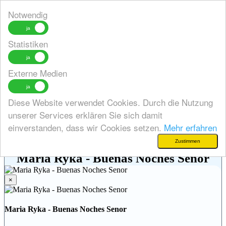
Notwendig
Statistiken
Toggle
navigation
Externe Medien
zurück
Diese Website verwendet Cookies. Durch die Nutzung
zurück
Neuvorstellungen - Bemusterungen
unserer Services erklären Sie sich damit
News
einverstanden, dass wir Cookies setzen.
Mehr erfahren
Zustimmen
Maria Ryka - Buenas Noches Senor
×
Maria Ryka - Buenas Noches Senor