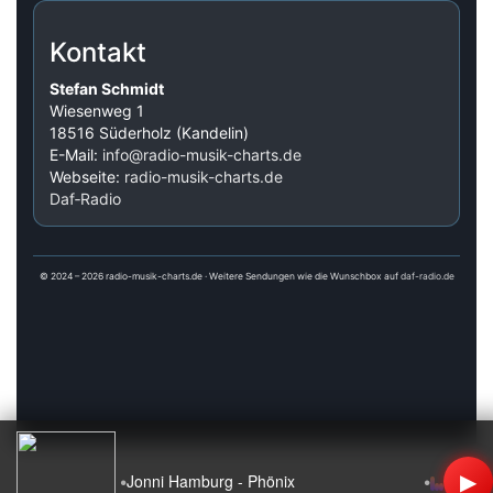
Kontakt
Stefan Schmidt
Wiesenweg 1
18516 Süderholz (Kandelin)
E-Mail:
info@radio-musik-charts.de
Webseite:
radio-musik-charts.de
Daf‑Radio
© 2024 – 2026 radio-musik-charts.de · Weitere Sendungen wie die Wunschbox auf
daf-radio.de
▶
•
•
Jonni Hamburg - Phönix