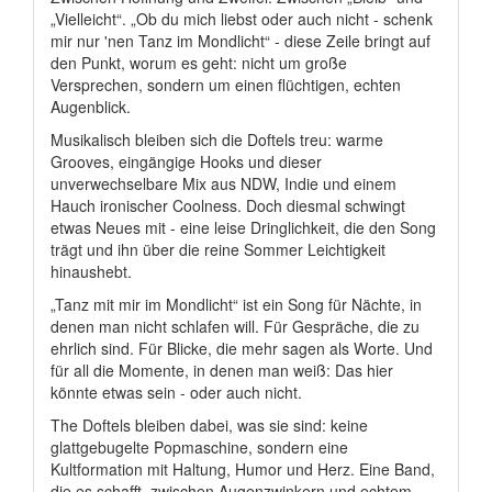
„Vielleicht“. „Ob du mich liebst oder auch nicht - schenk
mir nur 'nen Tanz im Mondlicht“ - diese Zeile bringt auf
den Punkt, worum es geht: nicht um große
Versprechen, sondern um einen flüchtigen, echten
Augenblick.
Musikalisch bleiben sich die Doftels treu: warme
Grooves, eingängige Hooks und dieser
unverwechselbare Mix aus NDW, Indie und einem
Hauch ironischer Coolness. Doch diesmal schwingt
etwas Neues mit - eine leise Dringlichkeit, die den Song
trägt und ihn über die reine Sommer Leichtigkeit
hinaushebt.
„Tanz mit mir im Mondlicht“ ist ein Song für Nächte, in
denen man nicht schlafen will. Für Gespräche, die zu
ehrlich sind. Für Blicke, die mehr sagen als Worte. Und
für all die Momente, in denen man weiß: Das hier
könnte etwas sein - oder auch nicht.
The Doftels bleiben dabei, was sie sind: keine
glattgebugelte Popmaschine, sondern eine
Kultformation mit Haltung, Humor und Herz. Eine Band,
die es schafft, zwischen Augenzwinkern und echtem