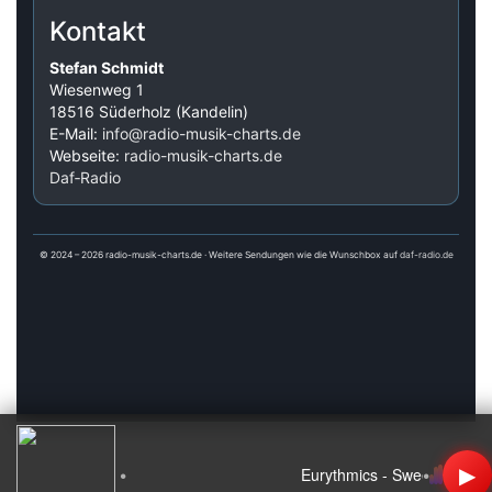
Kontakt
Stefan Schmidt
Wiesenweg 1
18516 Süderholz (Kandelin)
E-Mail:
info@radio-musik-charts.de
Webseite:
radio-musik-charts.de
Daf‑Radio
© 2024 – 2026 radio-musik-charts.de · Weitere Sendungen wie die Wunschbox auf
daf-radio.de
▶
•
•
Eurythmics - Sweet Dreams (