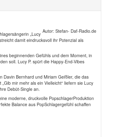
Autor: Stefan- Daf-Radio.de
chlagersängerin „Lucy
streicht damit eindrucksvoll ihr Potenzial als
eines beginnenden Gefühls und dem Moment, in
en soll. Lucy P. spürt die Happy-End-Vibes
rn Davin Bernhard und Miriam Geißler, die das
„Gib mir mehr als ein Vielleicht“ liefern sie Lucy
 ihre Debüt-Single an.
l eine moderne, druckvolle PopschlagerProduktion
erfekte Balance aus PopSchlagergefühl schaffen