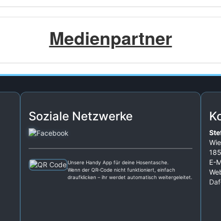
Medienpartner
Soziale Netzwerke
K
Ste
Wie
185
E-M
Unsere Handy App für deine Hosentasche.
Wenn der QR‑Code nicht funktioniert, einfach
Web
draufklicken – ihr werdet automatisch weitergeleitet.
Daf