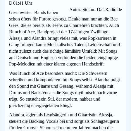
01:41 Uhr
Autor: Stefan- Daf-Radio.de
Geschwister–Bands haben
schon öfters für Furore gesorgt. Denke man nur an die Bee
Gees, die es bereits als Teens zu Chartehren brachten. Auch
Bunch of Ace, Bandprojekt der 17-jährigen Zwillinge
Alessja und Alandra bringt vieles mit, was Popkarrieren in
Gang bringen kann: Musikalisches Talent, Leidenschaft und
nicht zuletzt auch das richtige familiäre Umfeld: Mit Songs
auf Deutsch und Englisch verbinden die beiden eingängige
Pop-Melodien mit einer klaren eigenen Handschrift.
Was Bunch of Ace besonders macht: Die Schwestern
schreiben und komponieren ihre Songs selbst. Alandra prägt
den Sound mit Gitarre und Gesang, während Alessja mit
Drums und Back-Vocals die Songs rhythmisch nach vorne
trägt. So entsteht ein Stil, der modern, nahbar und
gleichzeitig energiegeladen klingt.
Alandra, agiert als Leadsängerin und Gitarristin, Alessja,
steuert die Backing-Vocals bei und sorgt als Schlagzeugerin
für den Groove. Schon seit mehreren Jahren machen die