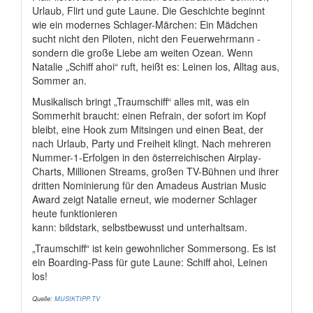
Urlaub, Flirt und gute Laune. Die Geschichte beginnt
wie ein modernes Schlager-Märchen: Ein Mädchen
sucht nicht den Piloten, nicht den Feuerwehrmann -
sondern die große Liebe am weiten Ozean. Wenn
Natalie „Schiff ahoi“ ruft, heißt es: Leinen los, Alltag aus,
Sommer an.
Musikalisch bringt „Traumschiff“ alles mit, was ein
Sommerhit braucht: einen Refrain, der sofort im Kopf
bleibt, eine Hook zum Mitsingen und einen Beat, der
nach Urlaub, Party und Freiheit klingt. Nach mehreren
Nummer-1-Erfolgen in den österreichischen Airplay-
Charts, Millionen Streams, großen TV-Bühnen und ihrer
dritten Nominierung für den Amadeus Austrian Music
Award zeigt Natalie erneut, wie moderner Schlager
heute funktionieren
kann: bildstark, selbstbewusst und unterhaltsam.
„Traumschiff“ ist kein gewohnlicher Sommersong. Es ist
ein Boarding-Pass für gute Laune: Schiff ahoi, Leinen
los!
Quelle:
MUSIKTIPP.TV