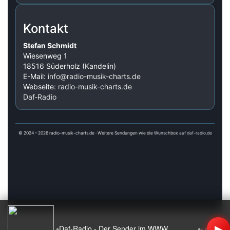
Kontakt
Stefan Schmidt
Wiesenweg 1
18516 Süderholz (Kandelin)
E-Mail:
info@radio-musik-charts.de
Webseite:
radio-musik-charts.de
Daf‑Radio
© 2024 – 2026 radio-musik-charts.de · Weitere Sendungen wie die Wunschbox auf
daf-radio.de
▶
•
•
Daf-Radio - Der Sender im WWW