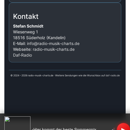
Kontakt
Stefan Schmidt
Wiesenweg 1
18516 Süderholz (Kandelin)
E-Mail:
info@radio-musik-charts.de
Webseite:
radio-musik-charts.de
Daf‑Radio
© 2024 – 2026 radio-musik-charts.de · Weitere Sendungen wie die Wunschbox auf
daf-radio.de
▶
•
•
Hier kommt der beste Sommermix