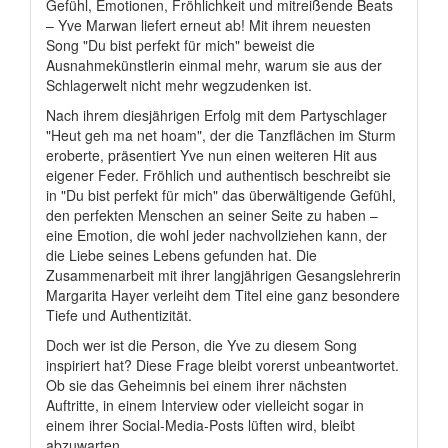
Gefühl, Emotionen, Fröhlichkeit und mitreißende Beats
– Yve Marwan liefert erneut ab! Mit ihrem neuesten
Song "Du bist perfekt für mich" beweist die
Ausnahmekünstlerin einmal mehr, warum sie aus der
Schlagerwelt nicht mehr wegzudenken ist.
Nach ihrem diesjährigen Erfolg mit dem Partyschlager
"Heut geh ma net hoam", der die Tanzflächen im Sturm
eroberte, präsentiert Yve nun einen weiteren Hit aus
eigener Feder. Fröhlich und authentisch beschreibt sie
in "Du bist perfekt für mich" das überwältigende Gefühl,
den perfekten Menschen an seiner Seite zu haben –
eine Emotion, die wohl jeder nachvollziehen kann, der
die Liebe seines Lebens gefunden hat. Die
Zusammenarbeit mit ihrer langjährigen Gesangslehrerin
Margarita Hayer verleiht dem Titel eine ganz besondere
Tiefe und Authentizität.
Doch wer ist die Person, die Yve zu diesem Song
inspiriert hat? Diese Frage bleibt vorerst unbeantwortet.
Ob sie das Geheimnis bei einem ihrer nächsten
Auftritte, in einem Interview oder vielleicht sogar in
einem ihrer Social-Media-Posts lüften wird, bleibt
abzuwarten.