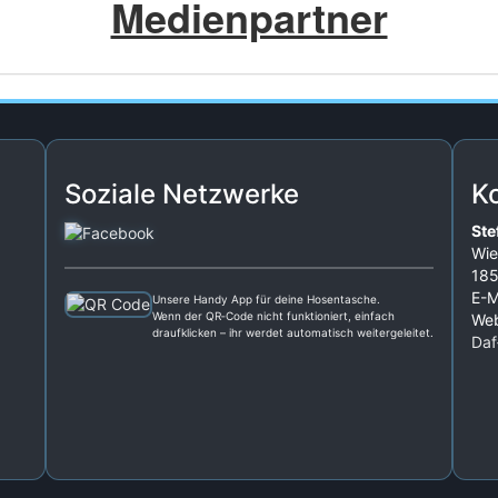
Medienpartner
Soziale Netzwerke
K
Ste
Wie
185
E-M
Unsere Handy App für deine Hosentasche.
Wenn der QR‑Code nicht funktioniert, einfach
Web
draufklicken – ihr werdet automatisch weitergeleitet.
Daf