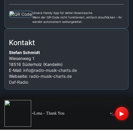
Unsere Handy App für deine Hosentasche.
Wenn der QR‑Code nicht funktioniert, einfach draufklicken – ihr
werdet automatisch weitergeleitet.
Kontakt
Stefan Schmidt
Wiesenweg 1
18516 Süderholz (Kandelin)
E-Mail:
info@radio-musik-charts.de
Webseite:
radio-musik-charts.de
Daf‑Radio
© 2024 – 2026 radio-musik-charts.de · Weitere Sendungen wie die Wunschbox auf
daf-radio.de
▶
•
•
Lena - Thank You