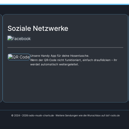
Soziale Netzwerke
Unsere Handy App für deine Hosentasche.
Wenn der QR‑Code nicht funktioniert, einfach draufklicken – ihr
werdet automatisch weitergeleitet.
© 2024 – 2026 radio-musik-charts.de · Weitere Sendungen wie die Wunschbox auf
daf-radio.de