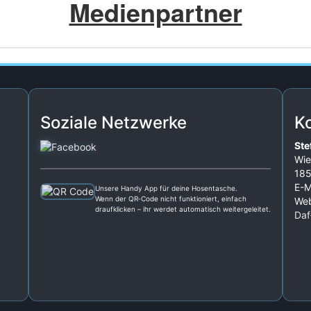
Medienpartner
Soziale Netzwerke
K
Ste
Wie
185
E-M
Unsere Handy App für deine Hosentasche.
Wenn der QR‑Code nicht funktioniert, einfach
Web
draufklicken – ihr werdet automatisch weitergeleitet.
Daf