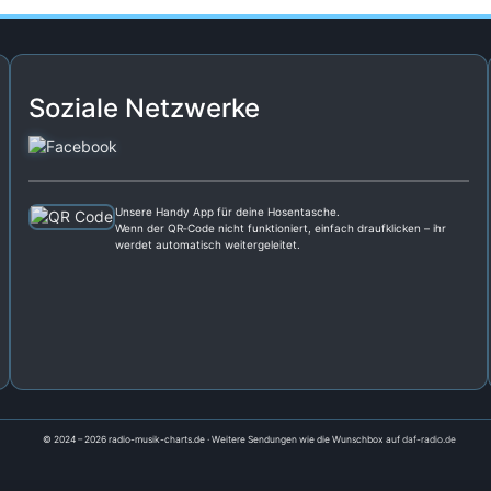
Soziale Netzwerke
Unsere Handy App für deine Hosentasche.
Wenn der QR‑Code nicht funktioniert, einfach draufklicken – ihr
werdet automatisch weitergeleitet.
© 2024 – 2026 radio-musik-charts.de · Weitere Sendungen wie die Wunschbox auf
daf-radio.de