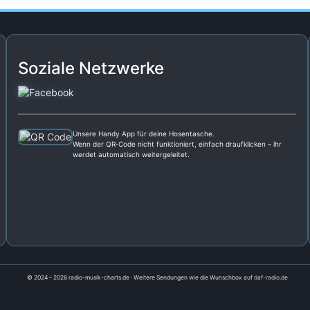
Soziale Netzwerke
Unsere Handy App für deine Hosentasche.
Wenn der QR‑Code nicht funktioniert, einfach draufklicken – ihr
werdet automatisch weitergeleitet.
© 2024 – 2026 radio-musik-charts.de · Weitere Sendungen wie die Wunschbox auf
daf-radio.de