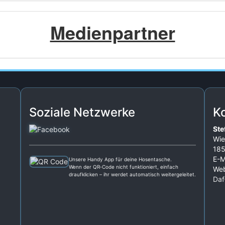
Medienpartner
Soziale Netzwerke
K
Ste
Wie
185
E-M
Unsere Handy App für deine Hosentasche.
Wenn der QR‑Code nicht funktioniert, einfach
Web
draufklicken – ihr werdet automatisch weitergeleitet.
Daf