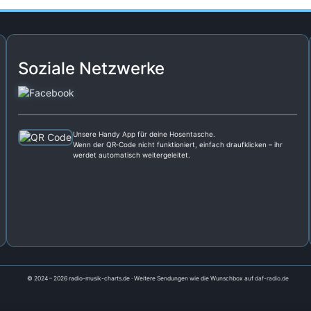
Soziale Netzwerke
Unsere Handy App für deine Hosentasche.
Wenn der QR‑Code nicht funktioniert, einfach draufklicken – ihr
werdet automatisch weitergeleitet.
© 2024 – 2026 radio-musik-charts.de · Weitere Sendungen wie die Wunschbox auf
daf-radio.de