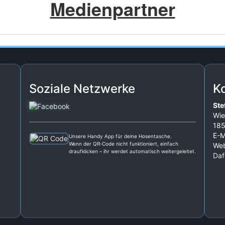
Medienpartner
Soziale Netzwerke
K
Ste
Wie
185
E-M
Unsere Handy App für deine Hosentasche.
Wenn der QR‑Code nicht funktioniert, einfach
Web
draufklicken – ihr werdet automatisch weitergeleitet.
Daf